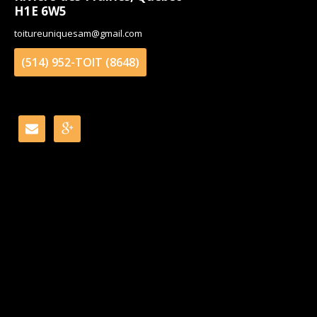
H1E 6W5
toitureuniquesam@gmail.com
(514) 952-TOIT (8648)

